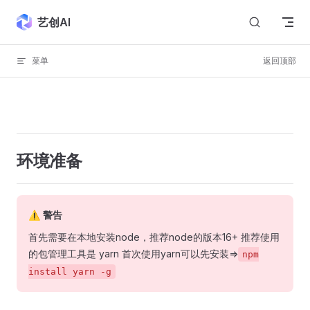
Skip to content
艺创AI
菜单
返回顶部
环境准备
⚠️ 警告
首先需要在本地安装node，推荐node的版本16+ 推荐使用
的包管理工具是 yarn 首次使用yarn可以先安装=>
npm
install yarn -g