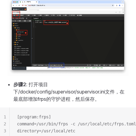
步骤2
: 打开项目
下/docker/config/supervisor/supervisor.ini文件，在
最底部增加frps的守护进程，然后保存。
1
[program:frps]
2
command=/usr/bin/frps -c /usr/local/etc/frps.toml
3
directory=/usr/local/etc