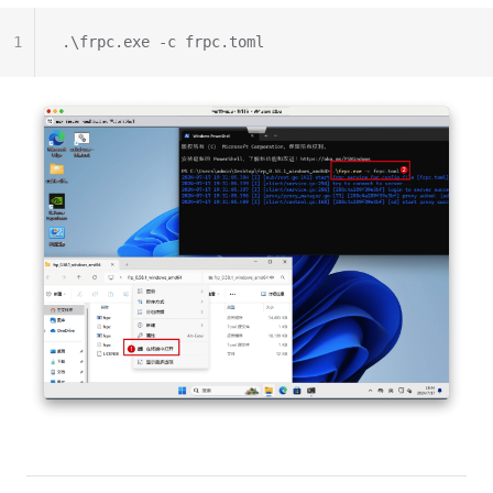
1
.\frpc.exe -c frpc.toml