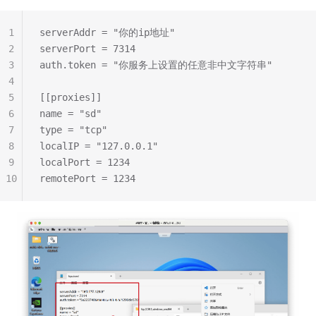
1
serverAddr = "你的ip地址"
2
serverPort = 7314
3
auth.token = "你服务上设置的任意非中文字符串"
4
5
[[proxies]]
6
name = "sd"
7
type = "tcp"
8
localIP = "127.0.0.1"
9
localPort = 1234
10
remotePort = 1234