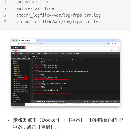
4
autostart=true
5
autorestart=true
6
stderr_logfile=/var/log/frps.err.log
7
stdout_logfile=/var/log/frps.out.log
步骤3
: 点击【Docker】->【容器】，找到项目的PHP
容器，点击【重启】。