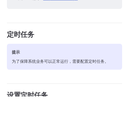
定时任务
提示
为了保障系统业务可以正常运行，需要配置定时任务。
设置定时任务
点击【计划任务】->【添加任务】，任务类型选择【访问
URL-GET】，执行周期选择【N分钟】，填写【1】分
钟，URL填写
，点击
https://实际域名/crontab