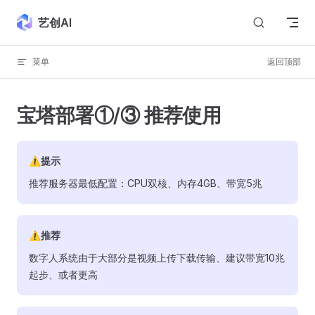
Skip to content
艺创AI
菜单
返回顶部
宝塔部署①/③ 推荐使用
⚠️提示
推荐服务器最低配置：CPU双核、内存4GB、带宽5兆
⚠️推荐
数字人系统由于大部分是视频上传下载传输、建议带宽10兆
起步、或者更高