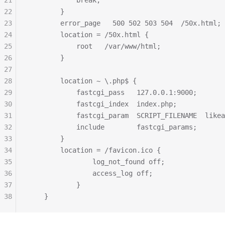
21
            break;
22
        }
23
        error_page   500 502 503 504  /50x.html;
24
        location = /50x.html {
25
            root   /var/www/html;
26
        }
27
28
        location ~ \.php$ {
29
            fastcgi_pass   127.0.0.1:9000;
30
            fastcgi_index  index.php;
31
            fastcgi_param  SCRIPT_FILENAME  li
32
            include        fastcgi_params;
33
        }
34
        location = /favicon.ico {
35
                log_not_found off;
36
                access_log off;
37
            }
38
    }