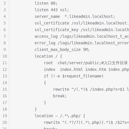
2
        listen 80;
3
        listen 443 ssl;
4
        server_name  *.likeadmin.localhost;
5
        ssl_certificate /ssl/likeadmin.localhost.
6
        ssl_certificate_key /ssl/likeadmin.localh
7
        access_log /logs/likeadmin.localhost_t_ac
8
        error_log /logs/likeadmin.localhost_error
9
        client_max_body_size 5M;
10
        location / {
11
            root  chat/server/public;#入口文件目录
12
            index  index.html index.htm index.php
13
            if (!-e $request_filename)
14
            {
15
                rewrite ^/(.*)$ /index.php?s=$1 l
16
                break;
17
            }
18
        }
19
        location ~ /.*\.php/ {
20
            rewrite ^(.*?/?)(.*\.php)(.*)$ /$2?s=