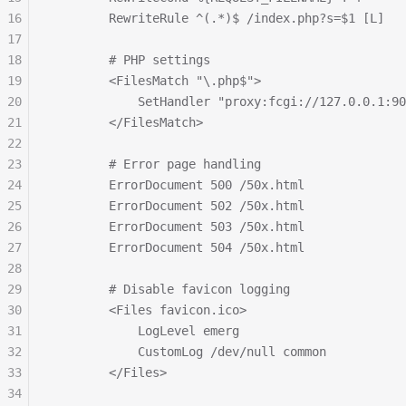
16
        RewriteRule ^(.*)$ /index.php?s=$1 [L]
17
18
        # PHP settings
19
        <FilesMatch "\.php$">
20
            SetHandler "proxy:fcgi://127.0.0.1:90
21
        </FilesMatch>
22
23
        # Error page handling
24
        ErrorDocument 500 /50x.html
25
        ErrorDocument 502 /50x.html
26
        ErrorDocument 503 /50x.html
27
        ErrorDocument 504 /50x.html
28
29
        # Disable favicon logging
30
        <Files favicon.ico>
31
            LogLevel emerg
32
            CustomLog /dev/null common
33
        </Files>
34