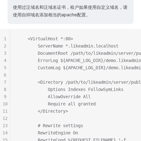
使用过泛域名和泛域名证书，租户如果使用自定义域名，请
使用自抑域名添加相当的apache配置。
1
    <VirtualHost *:80>
2
        ServerName *.likeadmin.localhost
3
        DocumentRoot /path/to/likeadmin/server/pu
4
        ErrorLog ${APACHE_LOG_DIR}/demo.likeadmin
5
        CustomLog ${APACHE_LOG_DIR}/demo.likeadmi
6
7
        <Directory /path/to/likeadmin/server/publ
8
            Options Indexes FollowSymLinks
9
            AllowOverride All
10
            Require all granted
11
        </Directory>
12
13
        # Rewrite settings
14
        RewriteEngine On
15
        RewriteCond %{REQUEST_FILENAME} !-f