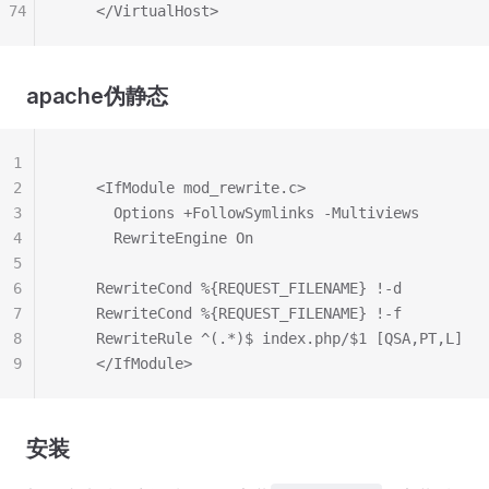
74
    </VirtualHost>
apache伪静态
1
2
    <IfModule mod_rewrite.c>
3
      Options +FollowSymlinks -Multiviews
4
      RewriteEngine On
5
6
    RewriteCond %{REQUEST_FILENAME} !-d
7
    RewriteCond %{REQUEST_FILENAME} !-f
8
    RewriteRule ^(.*)$ index.php/$1 [QSA,PT,L]
9
    </IfModule>
安装