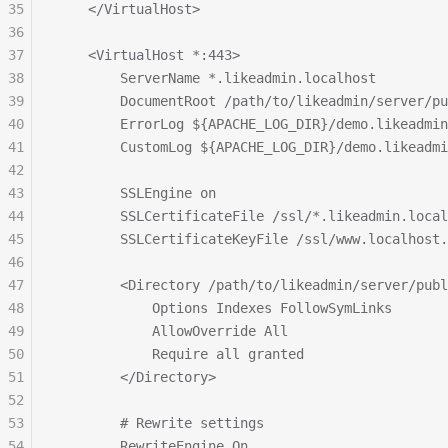
35
    </VirtualHost>
36
37
    <VirtualHost *:443>
38
        ServerName *.likeadmin.localhost
39
        DocumentRoot /path/to/likeadmin/server/pu
40
        ErrorLog ${APACHE_LOG_DIR}/demo.likeadmin
41
        CustomLog ${APACHE_LOG_DIR}/demo.likeadmi
42
43
        SSLEngine on
44
        SSLCertificateFile /ssl/*.likeadmin.local
45
        SSLCertificateKeyFile /ssl/www.localhost.
46
47
        <Directory /path/to/likeadmin/server/publ
48
            Options Indexes FollowSymLinks
49
            AllowOverride All
50
            Require all granted
51
        </Directory>
52
53
        # Rewrite settings
54
        RewriteEngine On