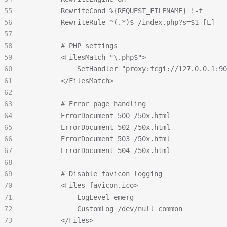
55
        RewriteCond %{REQUEST_FILENAME} !-f
56
        RewriteRule ^(.*)$ /index.php?s=$1 [L]
57
58
        # PHP settings
59
        <FilesMatch "\.php$">
60
            SetHandler "proxy:fcgi://127.0.0.1:90
61
        </FilesMatch>
62
63
        # Error page handling
64
        ErrorDocument 500 /50x.html
65
        ErrorDocument 502 /50x.html
66
        ErrorDocument 503 /50x.html
67
        ErrorDocument 504 /50x.html
68
69
        # Disable favicon logging
70
        <Files favicon.ico>
71
            LogLevel emerg
72
            CustomLog /dev/null common
73
        </Files>