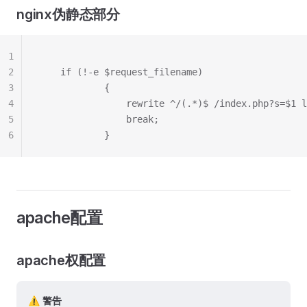
nginx伪静态部分
1
2
    if (!-e $request_filename)
3
            {
4
                rewrite ^/(.*)$ /index.php?s=$1 l
5
                break;
6
            }
apache配置
apache权配置
⚠️ 警告